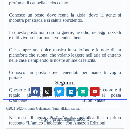
profuma di cannella e cioccolato.
Conosco un posto dove regna la gioia, dove la gente si
incontra per strada e si saluta sorridendo.
In questo posto non ci sono guerre, ne odio, ne leggi razziali
e tutti vivono in armonia volendosi bene.
C’è sempre una dolce musica in sottofondo: le note di un
pianoforte che suona, che volano leggere nell’aria ed entrano
nelle case riempiendo le nostre anime di felicità.
Conosco un posto dove tenendoti per mano ti voglio
portare.
Seguimi
Questo è il mio dono di Natale: ti porto nel mio cuore e ti
regalo gli auguri più belli che ci si possa
scambiare! Buon Natale.
©2021-2026 Primula Galantucci. Tutti i diritti riservati.
Nel mese di agosto 2021 l’autrice pubblica il suo primo
info@primulagalantucci.it
racconto “L’amico Pinocchio” con Amazon Edizioni.